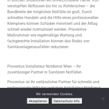
in solchen Situationen ein unverzichtbarer Helfer. Von
verstopften Abflüssen bis hin zu Rohrbrüchen – die
Bandbreite der möglichen Notfälle ist groß. Durch
schnelles Handeln und die Hilfe eines professionellen
Klempners können Schäden minimiert und der Alltag
schnell wieder normalisiert werden. Präventive
Maßnahmen wie regelmäßige Wartung und
fachgerechte Installation können das Risiko von
Sanitäranlagenausfällen reduzieren.
Proventus Installateur Notdienst Wien – Ihr
zuverlässiger Partner in Sanitären Notfällen
Proventus ist Ihr verlässlicher Partner für schnelle und
professionelle Hilfe bei jeglichen
Installateur Notdienst
Wien
. Unser erfahrenes Team steht Ihnen rund um die
Wir verwenden Cookies.
Uhr zur Verfügung, um Sie aus Ihrer Notlage zu
Akzeptieren
Datenschutz Info.
befreien.