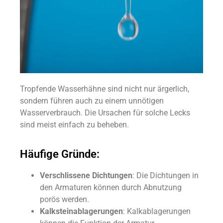
Tropfende Wasserhähne sind nicht nur ärgerlich,
sondern führen auch zu einem unnötigen
Wasserverbrauch. Die Ursachen für solche Lecks
sind meist einfach zu beheben.
Häufige Gründe:
Verschlissene Dichtungen
: Die Dichtungen in
den Armaturen können durch Abnutzung
porös werden.
Kalksteinablagerungen
: Kalkablagerungen