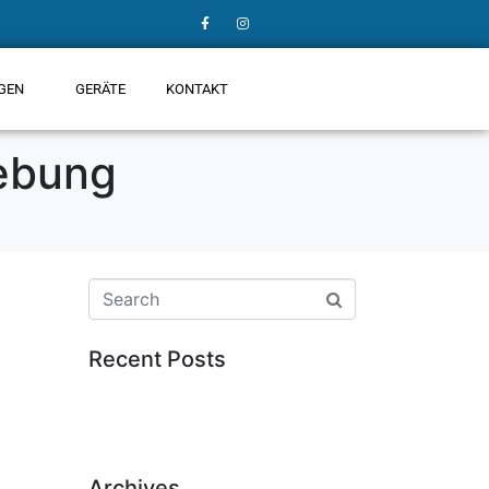
GEN
GERÄTE
KONTAKT
gebung
Recent Posts
Top 10 häufigste Notfälle, die ein
Installateur Notdienst in Wien löst
Archives